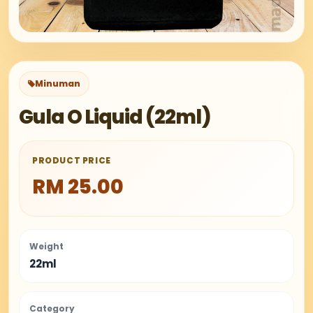
Minuman
Gula O Liquid (22ml)
PRODUCT PRICE
RM 25.00
Weight
22ml
Category