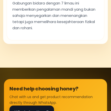
Gabungan bidara dengan 7 limau ini
memberikan pengalaman mandi yang bukan
sahaja menyegarkan dan menenangkan
tetapi juga memelihara kesejahteraan fizikal
dan rohani.
Need help choosing honey?
Chat with us and get product recommendation
directly through WhatsApp.