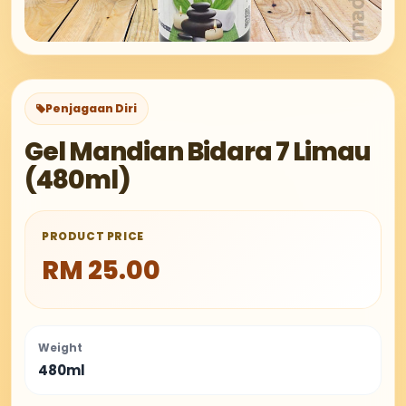
Penjagaan Diri
Gel Mandian Bidara 7 Limau
(480ml)
PRODUCT PRICE
RM 25.00
Weight
480ml