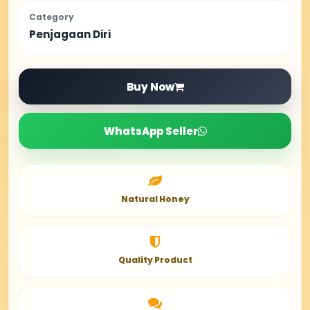
Category
Penjagaan Diri
Buy Now
WhatsApp Seller
Natural Honey
Quality Product